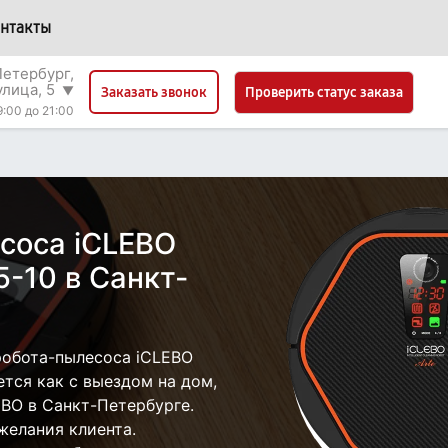
нтакты
етербург,
улица, 5
▼
Проверить статус заказа
Заказать звонок
9:00 до 21:00
соса iCLEBO
-10 в Санкт-
робота-пылесоса iCLEBO
тся как с выездом на дом,
EBO в Санкт-Петербурге.
желания клиента.