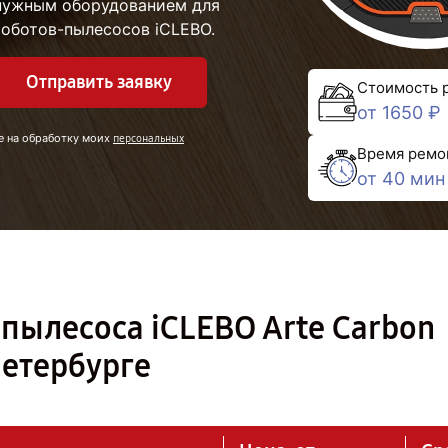
 нужным оборудованием для
роботов-пылесосов iCLEBO.
Отправить заявку
Стоимость 
от 1650 ₽
е на обработку моих
персональных
Время ремо
от 40 мин
пылесоса iCLEBO Arte Carbon
Петербурге