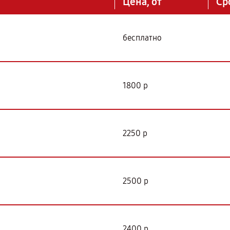
Цена, от
Ср
бесплатно
1800 р
2250 р
2500 р
2400 р